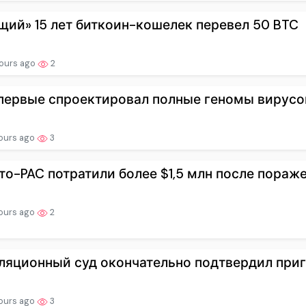
щий» 15 лет биткоин-кошелек перевел 50 BTC
ours ago
2
первые спроектировал полные геномы вирусо
ours ago
3
то-PAC потратили более $1,5 млн после поражен
ours ago
2
ляционный суд окончательно подтвердил приго
ours ago
3