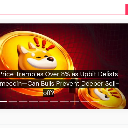
s
-
Исследователь AW
уязвимость постк