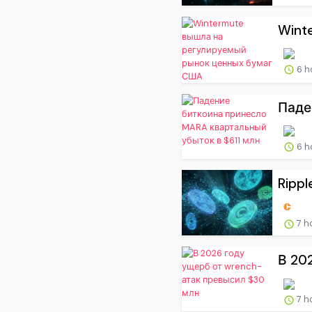
Wint
6 h
Паде
6 h
Ripple
7 h
В 20
7 h