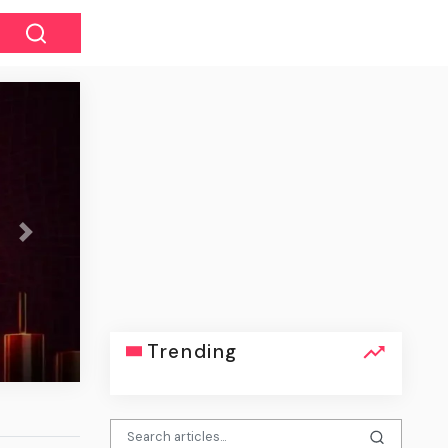
Next
S нашел потенциальную
вантовой криптографии
Trending