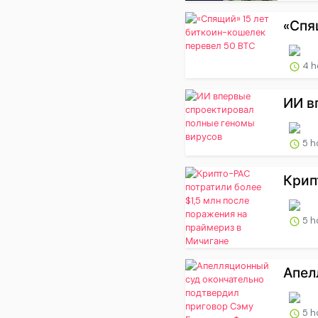
«Спя
4 h
ИИ в
5 h
Крип
5 h
Апел
5 h