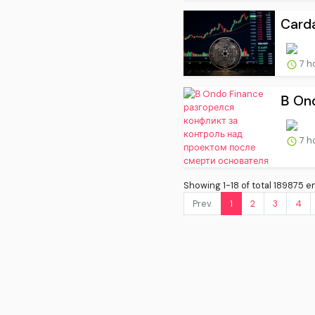
Carda
7 h
В On
7 h
Showing 1-18 of total 189875 en
Prev.
1
2
3
4