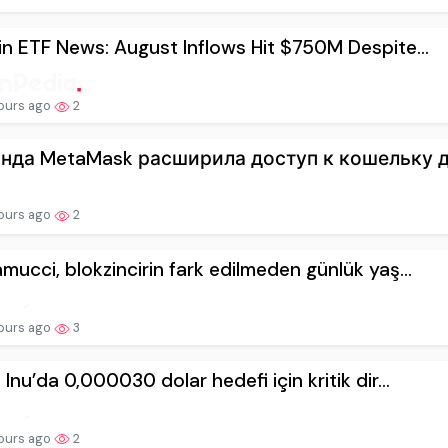
in ETF News: August Inflows Hit $750M Despite...
ours ago
2
нда MetaMask расширила доступ к кошельку дл
ours ago
2
mucci, blokzincirin fark edilmeden günlük yaş...
ours ago
3
 Inu’da 0,000030 dolar hedefi için kritik dir...
ours ago
2