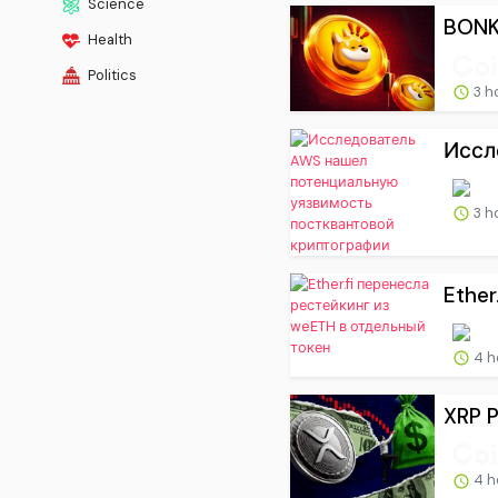
Science
BONK 
Health
Politics
3 h
Иссл
3 h
Ether
4 h
XRP P
4 h