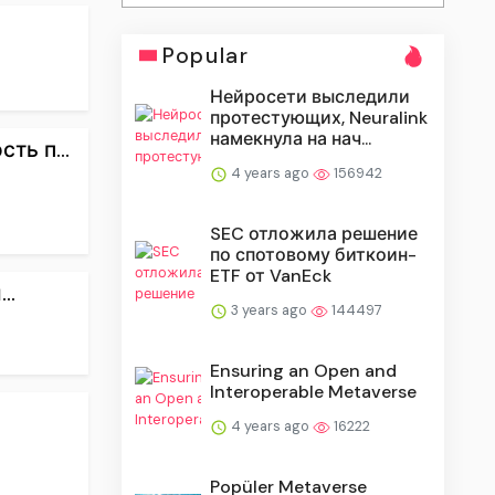
Popular
Нейросети выследили
протестующих, Neuralink
намекнула на нач...
ь п...
4 years ago
156942
SEC отложила решение
по спотовому биткоин-
ETF от VanEck
..
3 years ago
144497
Ensuring an Open and
Interoperable Metaverse
4 years ago
16222
Popüler Metaverse