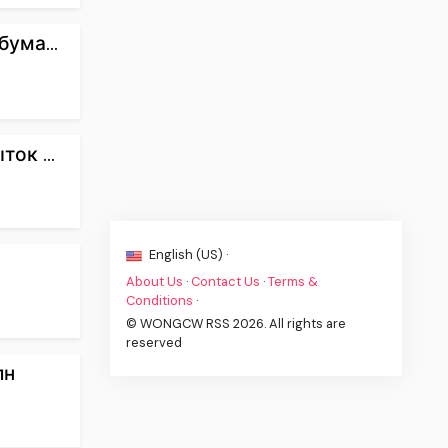
ума...
ок ...
English (US) ·
About Us
·
Contact Us
·
Terms &
Conditions
·
© WONGCW RSS 2026. All rights are
reserved
лн