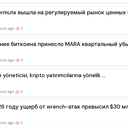
ermute вышла на регулируемый рынок ценных б
ours ago
3
ние биткоина принесло MARA квартальный убыт
ours ago
3
 yöneticisi, kripto yatırımcılarına yönelik ...
ours ago
3
26 году ущерб от wrench-атак превысил $30 м
ours ago
3