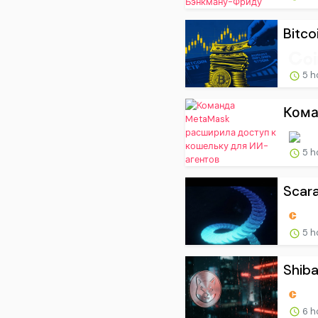
Bitco
5 h
Кома
5 h
Scara
5 h
Shiba
6 h