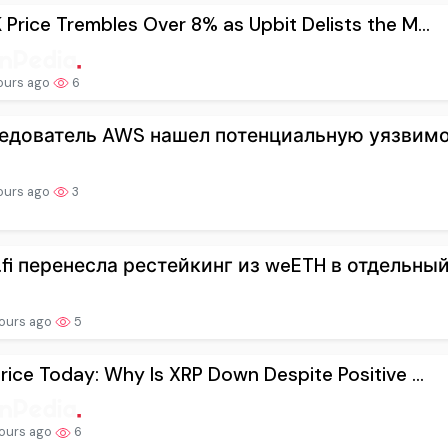
Price Trembles Over 8% as Upbit Delists the M...
ours ago
6
едователь AWS нашел потенциальную уязвимост
ours ago
3
.fi перенесла рестейкинг из weETH в отдельный.
ours ago
5
rice Today: Why Is XRP Down Despite Positive ...
ours ago
6