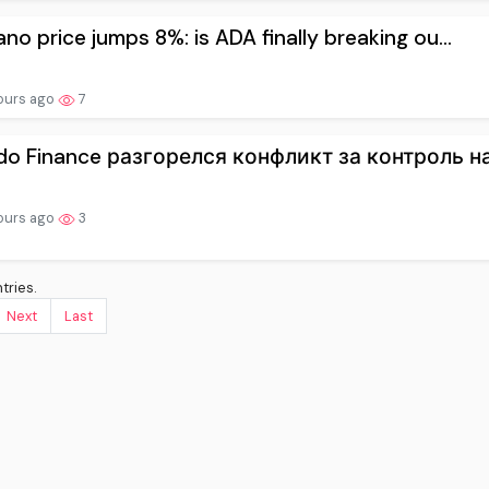
no price jumps 8%: is ADA finally breaking ou...
ours ago
7
do Finance разгорелся конфликт за контроль над
ours ago
3
tries.
Next
Last