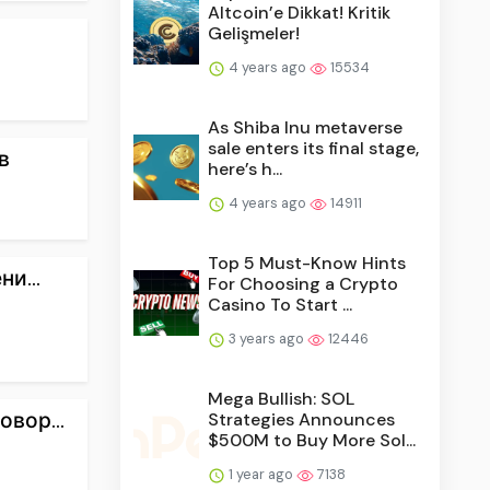
Altcoin’e Dikkat! Kritik
Gelişmeler!
4 years ago
15534
As Shiba Inu metaverse
sale enters its final stage,
в
here’s h...
4 years ago
14911
Top 5 Must-Know Hints
и...
For Choosing a Crypto
Casino To Start ...
3 years ago
12446
Mega Bullish: SOL
вор...
Strategies Announces
$500M to Buy More Sol...
1 year ago
7138