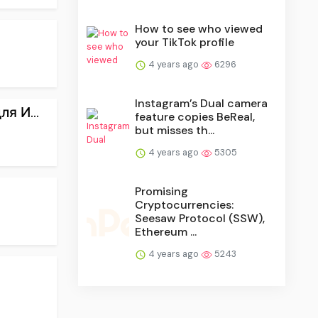
How to see who viewed
your TikTok profile
4 years ago
6296
Instagram’s Dual camera
я И...
feature copies BeReal,
but misses th...
4 years ago
5305
Promising
Cryptocurrencies:
Seesaw Protocol (SSW),
Ethereum ...
4 years ago
5243