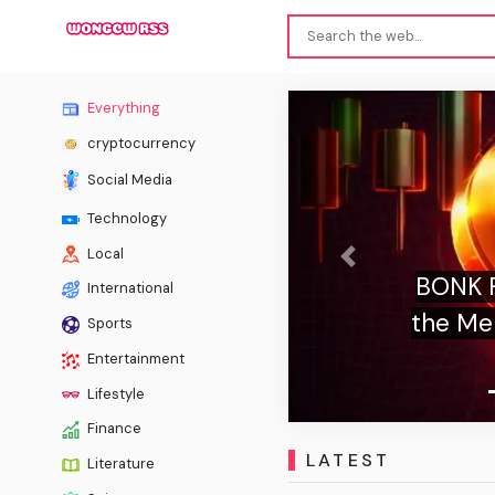
Everything
cryptocurrency
Social Media
Technology
Local
Previous
K Price Trembles Over 8% as Upbit Delist
International
 Memecoin—Can Bulls Prevent Deeper Sell
Sports
off?
Entertainment
Lifestyle
Finance
LATEST
Literature