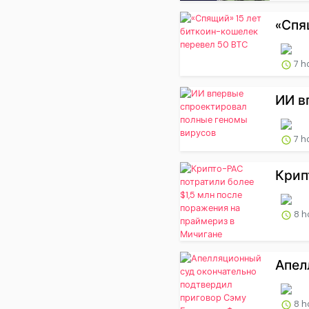
«Спя
7 h
ИИ в
7 h
Крип
8 h
Апел
8 h