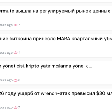
ermute вышла на регулируемый рынок ценных б
ours ago
7
ние биткоина принесло MARA квартальный убыт
ours ago
4
 yöneticisi, kripto yatırımcılarına yönelik ...
ours ago
6
26 году ущерб от wrench-атак превысил $30 м
ours ago
7