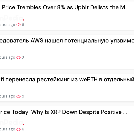
Price Trembles Over 8% as Upbit Delists the M...
ours ago
6
едователь AWS нашел потенциальную уязвимост
ours ago
3
.fi перенесла рестейкинг из weETH в отдельный.
ours ago
5
rice Today: Why Is XRP Down Despite Positive ...
ours ago
6