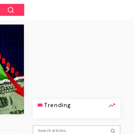
Next
» 15 лет биткоин-кошелек перевел
50 BTC
Trending