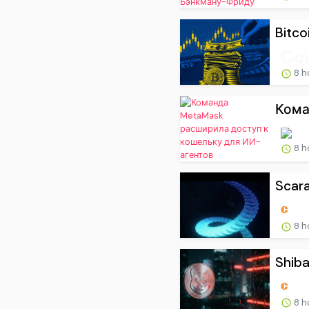
Bitco
8 h
Кома
8 h
Scara
8 h
Shiba
8 h