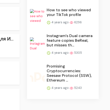
How to see who viewed
your TikTok profile
4 years ago
6296
Instagram’s Dual camera
я И...
feature copies BeReal,
but misses th...
4 years ago
5305
Promising
Cryptocurrencies:
Seesaw Protocol (SSW),
Ethereum ...
4 years ago
5243