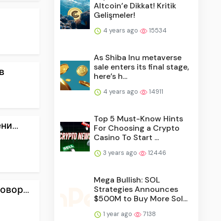
Altcoin’e Dikkat! Kritik
Gelişmeler!
4 years ago
15534
As Shiba Inu metaverse
sale enters its final stage,
в
here’s h...
4 years ago
14911
Top 5 Must-Know Hints
и...
For Choosing a Crypto
Casino To Start ...
3 years ago
12446
Mega Bullish: SOL
вор...
Strategies Announces
$500M to Buy More Sol...
1 year ago
7138