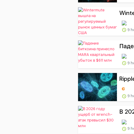
Wint
9 h
Паде
9 h
Ripple
9 h
В 20
9 h