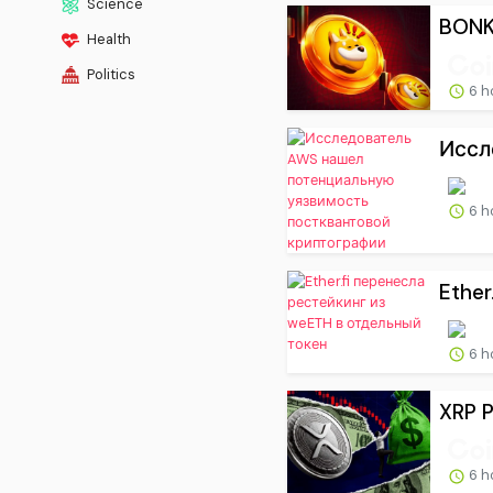
Science
BONK 
Health
Politics
6 h
Иссл
6 h
Ether
6 h
XRP P
6 h