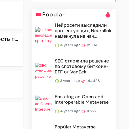
Popular
Нейросети выследили
протестующих, Neuralink
намекнула на нач...
ь п...
4 years ago
156943
SEC отложила решение
по спотовому биткоин-
ETF от VanEck
..
3 years ago
144498
Ensuring an Open and
Interoperable Metaverse
4 years ago
16222
Popüler Metaverse