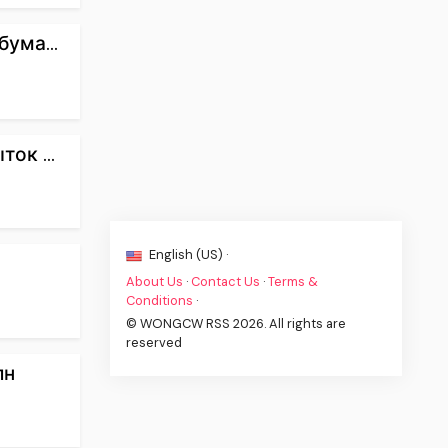
ума...
ок ...
English (US) ·
About Us
·
Contact Us
·
Terms &
Conditions
·
© WONGCW RSS 2026. All rights are
reserved
лн