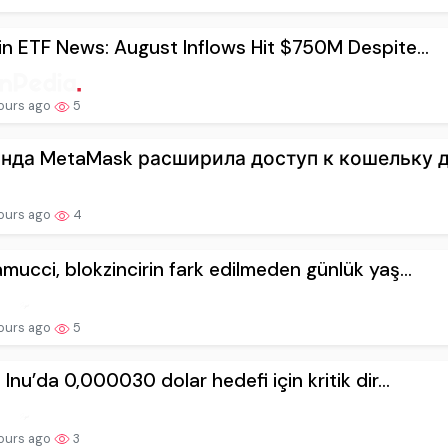
in ETF News: August Inflows Hit $750M Despite...
ours ago
5
нда MetaMask расширила доступ к кошельку дл
ours ago
4
mucci, blokzincirin fark edilmeden günlük yaş...
ours ago
5
 Inu’da 0,000030 dolar hedefi için kritik dir...
ours ago
3