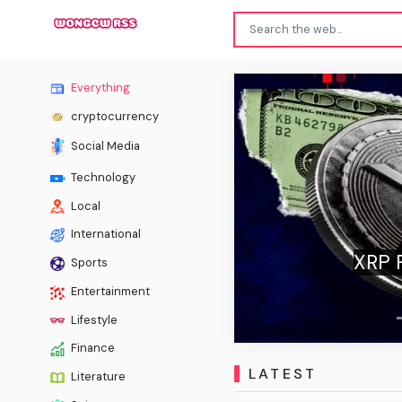
Everything
cryptocurrency
Social Media
Technology
Local
Previous
International
XRP Price Today: Why Is XRP Do
Sports
Positive ETF Flows?
Entertainment
Lifestyle
Finance
LATEST
Literature