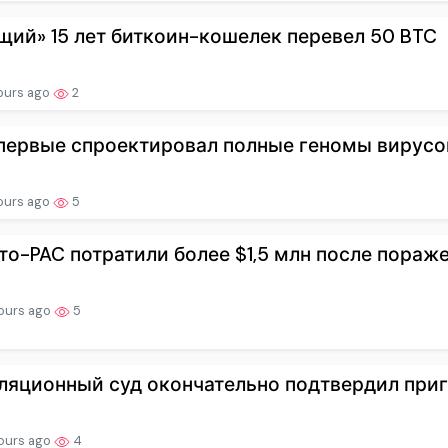
щий» 15 лет биткоин-кошелек перевел 50 BTC
ours ago
2
первые спроектировал полные геномы вирусо
ours ago
5
то-PAC потратили более $1,5 млн после поражен
ours ago
5
ляционный суд окончательно подтвердил приго
ours ago
4