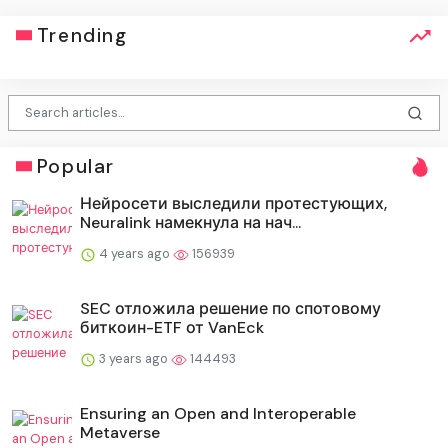
Trending
Popular
Нейросети выследили протестующих,
Neuralink намекнула на нач...
4 years ago
156939
SEC отложила решение по спотовому
биткоин-ETF от VanEck
3 years ago
144493
Ensuring an Open and Interoperable
Metaverse