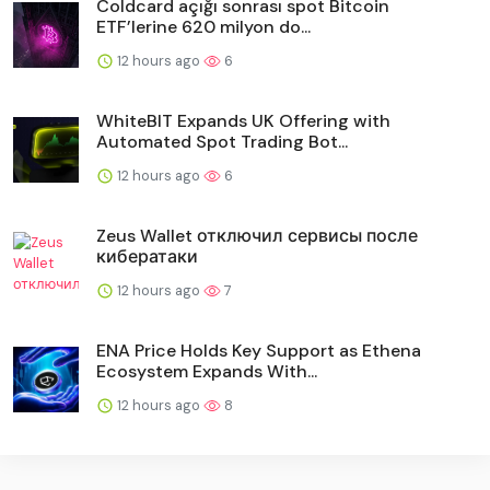
Coldcard açığı sonrası spot Bitcoin
ETF’lerine 620 milyon do...
12 hours ago
6
WhiteBIT Expands UK Offering with
Automated Spot Trading Bot...
12 hours ago
6
Zeus Wallet отключил сервисы после
кибератаки
12 hours ago
7
ENA Price Holds Key Support as Ethena
Ecosystem Expands With...
12 hours ago
8