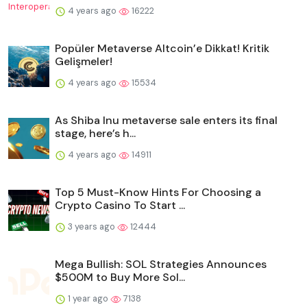
4 years ago
16222
Popüler Metaverse Altcoin’e Dikkat! Kritik
Gelişmeler!
4 years ago
15534
As Shiba Inu metaverse sale enters its final
stage, here’s h...
4 years ago
14911
Top 5 Must-Know Hints For Choosing a
Crypto Casino To Start ...
3 years ago
12444
Mega Bullish: SOL Strategies Announces
$500M to Buy More Sol...
1 year ago
7138