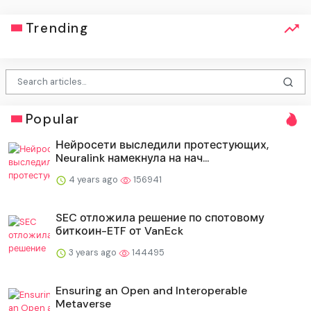
Trending
Popular
Нейросети выследили протестующих,
Neuralink намекнула на нач...
4 years ago
156941
SEC отложила решение по спотовому
биткоин-ETF от VanEck
3 years ago
144495
Ensuring an Open and Interoperable
Metaverse