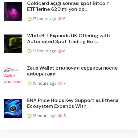
Coldcard açığı sonrası spot Bitcoin
ETF’lerine 620 milyon do...
17 hours ago
6
WhiteBIT Expands UK Offering with
Automated Spot Trading Bot...
17 hours ago
6
Zeus Wallet отключил сервисы после
кибератаки
18 hours ago
7
ENA Price Holds Key Support as Ethena
Ecosystem Expands With...
18 hours ago
8