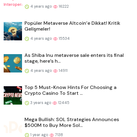
4 years ago
16222
Popüler Metaverse Altcoin’e Dikkat! Kritik
Gelişmeler!
4 years ago
15534
As Shiba Inu metaverse sale enters its final
stage, here’s h...
4 years ago
14911
Top 5 Must-Know Hints For Choosing a
Crypto Casino To Start ...
3 years ago
12445
Mega Bullish: SOL Strategies Announces
$500M to Buy More Sol...
1 year ago
7138